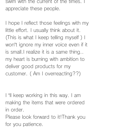
swim with the current of the times. I 
appreciate these people.
I hope I reflect those feelings with my 
little effort. I usually think about it. 
(This is what I keep telling myself ) I 
won’t ignore my inner voice even if it 
is small.I realize it is a same thing.. 
my heart is burning with ambition to 
deliver good products for my 
customer. ( Am I overreacting??)
I ‘ll keep working in this way. I am 
making the items that were ordered 
in order.
Please look forward to it!Thank you  
for you patience.