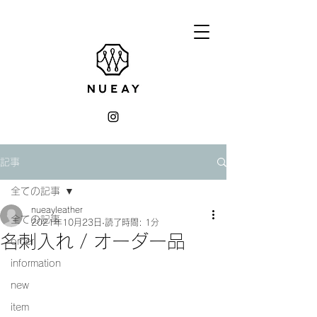
記事
全ての記事
nueayleather
全ての記事
2021年10月23日
読了時間: 1分
名刺入れ / オーダー品
order
information
new
item